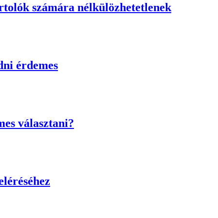
rtolók számára nélkülözhetetlenek
udni érdemes
mes választani?
eléréséhez