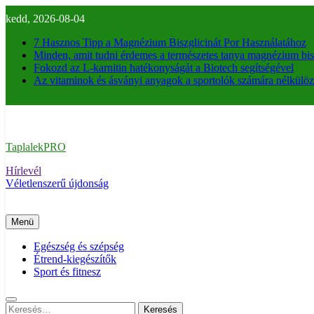
Ugrás
kedd, 2026-08-04
a
tartalomra
7 Hasznos Tipp a Magnézium Biszglicinát Por Használatához
Minden, amit tudni érdemes a természetes tanya magnézium bisz
Fokozd az L-karnitin hatékonyságát a Biotech segítségével
Az vitaminok és ásványi anyagok a sportolók számára nélkülöz
TaplalekPRO
Hírlevél
Véletlenszerű újdonság
Menü
Egészség és szépség
Étrend-kiegészítők
Sport és fitnesz
Keresés: