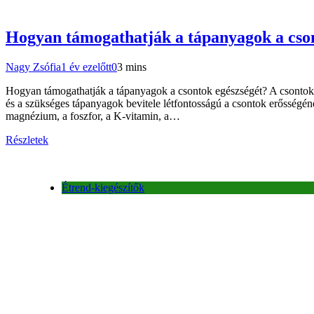
Hogyan támogathatják a tápanyagok a cson
Nagy Zsófia
1 év ezelőtt
0
3 mins
Hogyan támogathatják a tápanyagok a csontok egészségét? A csontok 
és a szükséges tápanyagok bevitele létfontosságú a csontok erősségén
magnézium, a foszfor, a K-vitamin, a…
Részletek
Étrend-kiegészítők