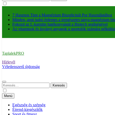
7 Hasznos Tipp a Magnézium Biszglicinát Por Használatához
Minden, amit tudni érdemes a természetes tanya magnézium bisz
Fokozd az L-karnitin hatékonyságát a Biotech segítségével
Az vitaminok és ásványi anyagok a sportolók számára nélkülöz
TaplalekPRO
Hírlevél
Véletlenszerű újdonság
Keresés:
Menü
Egészség és szépség
Étrend-kiegészítők
Sport és fitnesz