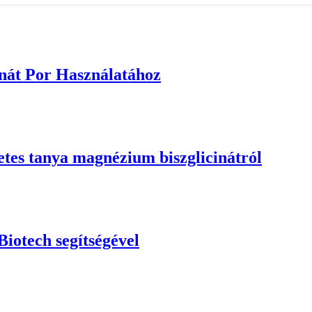
nát Por Használatához
tes tanya magnézium biszglicinátról
iotech segítségével