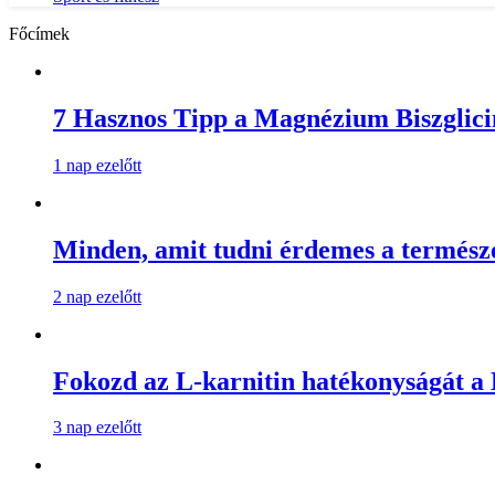
Főcímek
7 Hasznos Tipp a Magnézium Biszglici
1 nap ezelőtt
Minden, amit tudni érdemes a természe
2 nap ezelőtt
Fokozd az L-karnitin hatékonyságát a B
3 nap ezelőtt