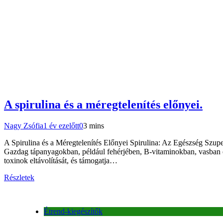
A spirulina és a méregtelenítés előnyei.
Nagy Zsófia
1 év ezelőtt
0
3 mins
A Spirulina és a Méregtelenítés Előnyei Spirulina: Az Egészség Szup
Gazdag tápanyagokban, például fehérjében, B-vitaminokban, vasban és
toxinok eltávolítását, és támogatja…
Részletek
Étrend-kiegészítők