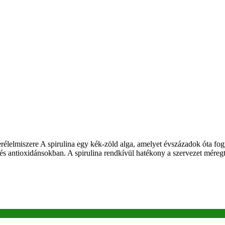
erélelmiszere A spirulina egy kék-zöld alga, amelyet évszázadok óta f
 antioxidánsokban. A spirulina rendkívül hatékony a szervezet méregte