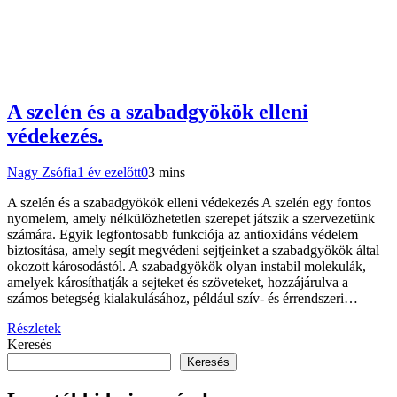
A szelén és a szabadgyökök elleni
védekezés.
Nagy Zsófia
1 év ezelőtt
0
3 mins
A szelén és a szabadgyökök elleni védekezés A szelén egy fontos
nyomelem, amely nélkülözhetetlen szerepet játszik a szervezetünk
számára. Egyik legfontosabb funkciója az antioxidáns védelem
biztosítása, amely segít megvédeni sejtjeinket a szabadgyökök által
okozott károsodástól. A szabadgyökök olyan instabil molekulák,
amelyek károsíthatják a sejteket és szöveteket, hozzájárulva a
számos betegség kialakulásához, például szív- és érrendszeri…
Részletek
Keresés
Keresés