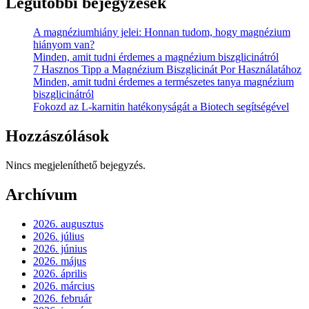
Legutóbbi bejegyzések
A magnéziumhiány jelei: Honnan tudom, hogy magnézium
hiányom van?
Minden, amit tudni érdemes a magnézium biszglicinátról
7 Hasznos Tipp a Magnézium Biszglicinát Por Használatához
Minden, amit tudni érdemes a természetes tanya magnézium
biszglicinátról
Fokozd az L-karnitin hatékonyságát a Biotech segítségével
Hozzászólások
Nincs megjeleníthető bejegyzés.
Archívum
2026. augusztus
2026. július
2026. június
2026. május
2026. április
2026. március
2026. február