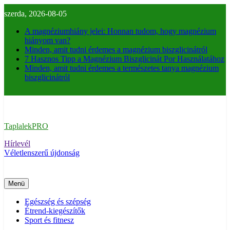
Ugrás
szerda, 2026-08-05
a
tartalomra
A magnéziumhiány jelei: Honnan tudom, hogy magnézium
hiányom van?
Minden, amit tudni érdemes a magnézium biszglicinátról
7 Hasznos Tipp a Magnézium Biszglicinát Por Használatához
Minden, amit tudni érdemes a természetes tanya magnézium
biszglicinátról
TaplalekPRO
Hírlevél
Véletlenszerű újdonság
Menü
Egészség és szépség
Étrend-kiegészítők
Sport és fitnesz