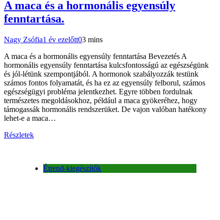
A maca és a hormonális egyensúly
fenntartása.
Nagy Zsófia
1 év ezelőtt
0
3 mins
A maca és a hormonális egyensúly fenntartása Bevezetés A
hormonális egyensúly fenntartása kulcsfontosságú az egészségünk
és jól-létünk szempontjából. A hormonok szabályozzák testünk
számos fontos folyamatát, és ha ez az egyensúly felborul, számos
egészségügyi probléma jelentkezhet. Egyre többen fordulnak
természetes megoldásokhoz, például a maca gyökeréhez, hogy
támogassák hormonális rendszerüket. De vajon valóban hatékony
lehet-e a maca…
Részletek
Étrend-kiegészítők