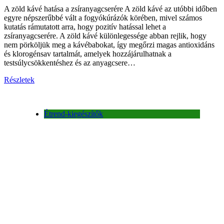
A zöld kávé hatása a zsíranyagcserére A zöld kávé az utóbbi időben
egyre népszerűbbé vált a fogyókúrázók körében, mivel számos
kutatás rámutatott arra, hogy pozitív hatással lehet a
zsíranyagcserére. A zöld kávé különlegessége abban rejlik, hogy
nem pörköljük meg a kávébabokat, így megőrzi magas antioxidáns
és klorogénsav tartalmát, amelyek hozzájárulhatnak a
testsúlycsökkentéshez és az anyagcsere…
Részletek
Étrend-kiegészítők