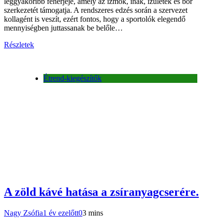
leggyakoribb fehérjéje, amely az izmok, inak, ízületek és bőr
szerkezetét támogatja. A rendszeres edzés során a szervezet
kollagént is veszít, ezért fontos, hogy a sportolók elegendő
mennyiségben juttassanak be belőle…
Részletek
Étrend-kiegészítők
A zöld kávé hatása a zsíranyagcserére.
Nagy Zsófia
1 év ezelőtt
0
3 mins