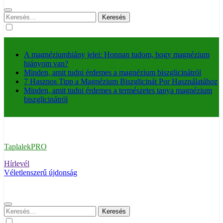
Keresés:
A magnéziumhiány jelei: Honnan tudom, hogy magnézium
hiányom van?
Minden, amit tudni érdemes a magnézium biszglicinátról
7 Hasznos Tipp a Magnézium Biszglicinát Por Használatához
Minden, amit tudni érdemes a természetes tanya magnézium
biszglicinátról
TaplalekPRO
Hírlevél
Véletlenszerű újdonság
Keresés: