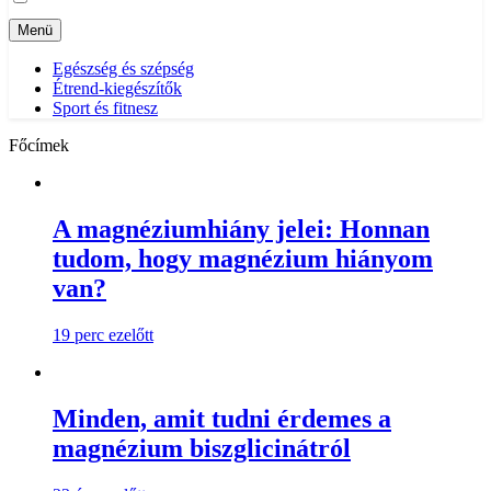
Menü
Egészség és szépség
Étrend-kiegészítők
Sport és fitnesz
Főcímek
A magnéziumhiány jelei: Honnan
tudom, hogy magnézium hiányom
van?
19 perc ezelőtt
Minden, amit tudni érdemes a
magnézium biszglicinátról