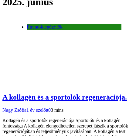
2025. június
Étrend-kiegészítők
A kollagén és a sportolók regenerációja.
Nagy Zsófia
1 év ezelőtt
0
3 mins
Kollagén és a sportolók regenerációja Sportolók és a kollagén
fontossága A kollagén elengedhetetlen szerepet játszik a sportolók
regenerációjában és teljesítményük javításában. A kollagén a test