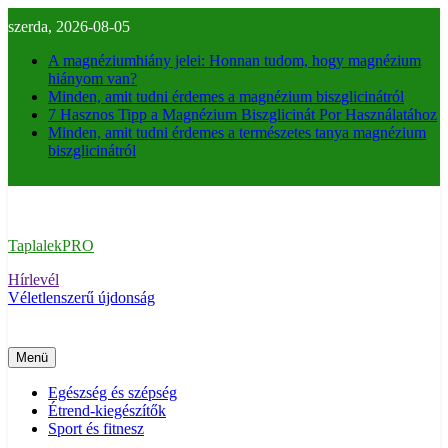
Ugrás
szerda, 2026-08-05
a
tartalomra
A magnéziumhiány jelei: Honnan tudom, hogy magnézium
hiányom van?
Minden, amit tudni érdemes a magnézium biszglicinátról
7 Hasznos Tipp a Magnézium Biszglicinát Por Használatához
Minden, amit tudni érdemes a természetes tanya magnézium
biszglicinátról
TaplalekPRO
Hírlevél
Véletlenszerű újdonság
Menü
Egészség és szépség
Étrend-kiegészítők
Sport és fitnesz