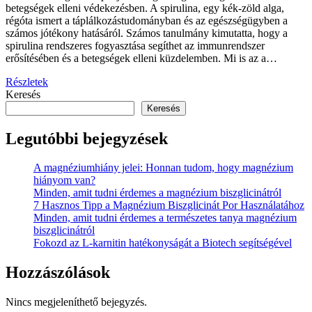
betegségek elleni védekezésben. A spirulina, egy kék-zöld alga,
régóta ismert a táplálkozástudományban és az egészségügyben a
számos jótékony hatásáról. Számos tanulmány kimutatta, hogy a
spirulina rendszeres fogyasztása segíthet az immunrendszer
erősítésében és a betegségek elleni küzdelemben. Mi is az a…
Részletek
Keresés
Keresés
Legutóbbi bejegyzések
A magnéziumhiány jelei: Honnan tudom, hogy magnézium
hiányom van?
Minden, amit tudni érdemes a magnézium biszglicinátról
7 Hasznos Tipp a Magnézium Biszglicinát Por Használatához
Minden, amit tudni érdemes a természetes tanya magnézium
biszglicinátról
Fokozd az L-karnitin hatékonyságát a Biotech segítségével
Hozzászólások
Nincs megjeleníthető bejegyzés.