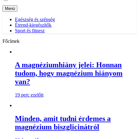
Menü
Egészség és szépség
Étrend-kiegészítők
Sport és fitnesz
Főcímek
A magnéziumhiány jelei: Honnan
tudom, hogy magnézium hiányom
van?
19 perc ezelőtt
Minden, amit tudni érdemes a
magnézium biszglicinátról