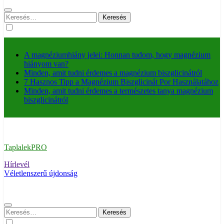
Keresés:
A magnéziumhiány jelei: Honnan tudom, hogy magnézium
hiányom van?
Minden, amit tudni érdemes a magnézium biszglicinátról
7 Hasznos Tipp a Magnézium Biszglicinát Por Használatához
Minden, amit tudni érdemes a természetes tanya magnézium
biszglicinátról
TaplalekPRO
Hírlevél
Véletlenszerű újdonság
Keresés: