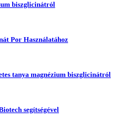
um biszglicinátról
nát Por Használatához
tes tanya magnézium biszglicinátról
iotech segítségével