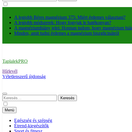
A legjobb Béres magnézium 375: Miért érdemes választani?
A legjobb módszerek: Hogy fogyjak le hatékonyan?
A magnéziumhiány jelei: Honnan tudom, hogy magnézium hi
Minden, amit tudni érdemes a magnézium biszglicinátról
TaplalekPRO
Hírlevél
Véletlenszerű újdonság
Keresés:
Menü
Egészség és szépség
Étrend-kiegészítők
Sport és fitnesz