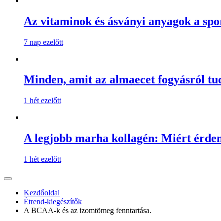
Az vitaminok és ásványi anyagok a spo
7 nap ezelőtt
Minden, amit az almaecet fogyásról t
1 hét ezelőtt
A legjobb marha kollagén: Miért érde
1 hét ezelőtt
Kezdőoldal
Étrend-kiegészítők
A BCAA-k és az izomtömeg fenntartása.