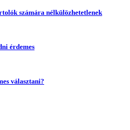
rtolók számára nélkülözhetetlenek
udni érdemes
mes választani?