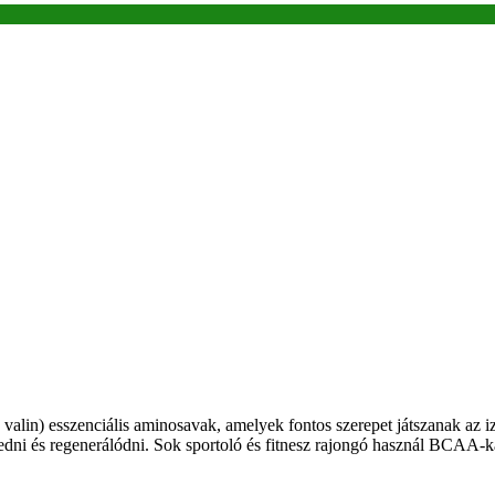
 valin) esszenciális aminosavak, amelyek fontos szerepet játszanak a
ni és regenerálódni. Sok sportoló és fitnesz rajongó használ BCAA-ka