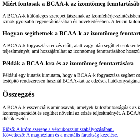
Miért fontosak a BCAA-k az izomtömeg fenntartásá
A BCAA-k különleges szerepet játszanak az izomfehérje-szintézisbe
izmok gyorsabb regenerálódásában és növekedésében. A leucin különös
Hogyan segíthetnek a BCAA-k az izomtömeg fenntar
A BCAA-k fogyasztása edzés előtt, alatt vagy után segíthet csökkent
teljesítményét, ami hozzájárulhat az izomtömeg fenntartásához hosszú
Példák a BCAA-kra és az izomtömeg fenntartására
Például egy kutatás kimutatta, hogy a BCAA-k fogyasztása segített cs
testépítő rendszeresen használ BCAA-kat az edzések hatékonyságána
Összegzés
A BCAA-k esszenciális aminosavak, amelyek kulcsfontosságúak az izo
izomregenerációt és segíthet növelni az edzés teljesítményét. A BCA
diéták esetén.
Bejegyzés
Előző:
A króm szerepe a vércukorszint szabályozásában.
Következő:
A magnézium és a mentális fáradtság kezelése.
navigáció