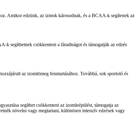
ához. Amikor edzünk, az izmok károsodnak, és a BCAA-k segítenek az
AA-k segíthetnek csökkenteni a fáradtságot és támogatják az edzés
 hozzájárult az izomtömeg fenntartásához. Továbbá, sok sportoló és
asztása segíthet csökkenteni az izomleépülést, támogatja az
retnék növelni vagy megtartani, különösen intenzív edzések vagy