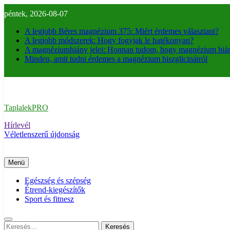
Ugrás
péntek, 2026-08-07
a
tartalomra
A legjobb Béres magnézium 375: Miért érdemes választani?
A legjobb módszerek: Hogy fogyjak le hatékonyan?
A magnéziumhiány jelei: Honnan tudom, hogy magnézium hi
Minden, amit tudni érdemes a magnézium biszglicinátról
TaplalekPRO
Hírlevél
Véletlenszerű újdonság
Menü
Egészség és szépség
Étrend-kiegészítők
Sport és fitnesz
Keresés: