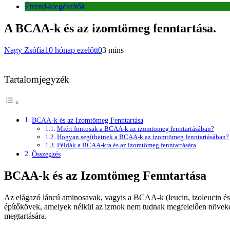
Étrend-kiegészítők
A BCAA-k és az izomtömeg fenntartása.
Nagy Zsófia
10 hónap ezelőtt
0
3 mins
Tartalomjegyzék
BCAA-k és az Izomtömeg Fenntartása
Miért fontosak a BCAA-k az izomtömeg fenntartásában?
Hogyan segíthetnek a BCAA-k az izomtömeg fenntartásában?
Példák a BCAA-kra és az izomtömeg fenntartására
Összegzés
BCAA-k és az Izomtömeg Fenntartása
Az elágazó láncú aminosavak, vagyis a BCAA-k (leucin, izoleucin és
építőkövek, amelyek nélkül az izmok nem tudnak megfelelően növeked
megtartására.