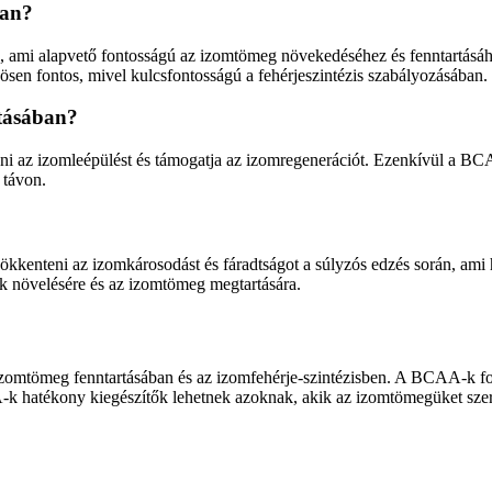
ban?
n, ami alapvető fontosságú az izomtömeg növekedéséhez és fenntartás
en fontos, mivel kulcsfontosságú a fehérjeszintézis szabályozásában.
tásában?
eni az izomleépülést és támogatja az izomregenerációt. Ezenkívül a BC
 távon.
ökkenteni az izomkárosodást és fáradtságot a súlyzós edzés során, ami
k növelésére és az izomtömeg megtartására.
mtömeg fenntartásában és az izomfehérje-szintézisben. A BCAA-k fogy
A-k hatékony kiegészítők lehetnek azoknak, akik az izomtömegüket sze