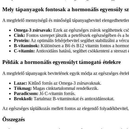
Mely tápanyagok fontosak a hormonális egyensúly s
A megfelelő mennyiségű és minőségű tápanyagbevitel elengedhetetle
Omega-3 zsírsavak:
Ezek az egészséges zsírok segíthetnek csö
Cink:
Fontos szerepet játszik a petefészek egészségében és a 
Protein:
Az optimális fehérjebevitel segíthet stabilizálni a vérc
B-vitaminok:
Különösen a B6 és B12 vitamin fontos a hormoná
C-vitamin:
Antioxidáns hatású, segíthet csökkenteni a stresszt
Példák a hormonális egyensúlyt támogató ételekre
A megfelelő tápanyagok bevitelének egyik módja az egészséges ételek
Lazac:
Kitűnő forrás az Omega-3 zsírsavaknak.
Tökmag:
Magas cinktartalommal rendelkezik.
Paradicsom:
Jó C-vitamin forrás.
Brokkoli:
Tartalmaz B-vitaminokat és antioxidánsokat.
Az egészséges táplálkozás mellett fontos az elegendő folyadékbevitel,
Összegzés