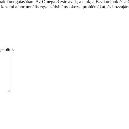
nak támogatásában. Az Omega-3 zsírsavak, a cink, a B-vitaminok és a 
gy kezelni a hormonális egyensúlyhiány okozta problémákat, és hozzájá
jelöltük