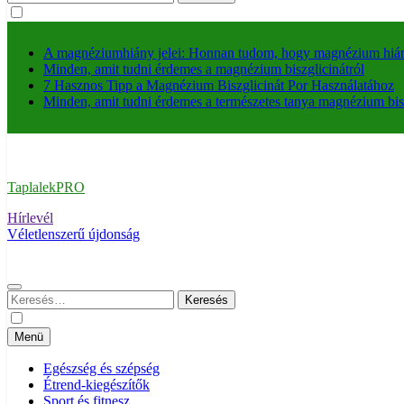
A magnéziumhiány jelei: Honnan tudom, hogy magnézium hi
Minden, amit tudni érdemes a magnézium biszglicinátról
7 Hasznos Tipp a Magnézium Biszglicinát Por Használatához
Minden, amit tudni érdemes a természetes tanya magnézium bisz
TaplalekPRO
Hírlevél
Véletlenszerű újdonság
Keresés:
Menü
Egészség és szépség
Étrend-kiegészítők
Sport és fitnesz