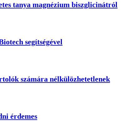
tes tanya magnézium biszglicinátról
iotech segítségével
rtolók számára nélkülözhetetlenek
udni érdemes