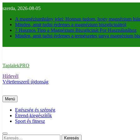
Ugrás
szerda, 2026-08-05
a
tartalomra
A magnéziumhiány jelei: Honnan tudom, hogy magnézium hi
Minden, amit tudni érdemes a magnézium biszglicinátról
7 Hasznos Tipp a Magnézium Biszglicinát Por Használatához
Minden, amit tudni érdemes a természetes tanya magnézium bisz
TaplalekPRO
Hírlevél
Véletlenszerű újdonság
Menü
Egészség és szépség
Étrend-kiegészítők
Sport és fitnesz
Keresés: