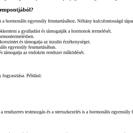
zempontjából?
n a hormonális egyensúly fenntartásához. Néhány kulcsfontosságú tápa
kkenteni a gyulladást és támogatják a hormonok termelését.
hormontermelésben.
ukorszintet és támogatja az inzulin érzékenységet.
lis egyensúly fenntartásában.
 és támogatja az endokrin rendszer működését.
 fogyasztása. Például:
 a rendszeres testmozgás és a stresszkezelés is a hormonális egyensúly 