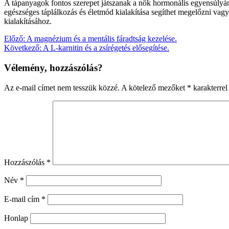
A tápanyagok fontos szerepet játszanak a nők hormonális egyensúlyá
egészséges táplálkozás és életmód kialakítása segíthet megelőzni va
kialakításához.
Bejegyzés
Előző:
A magnézium és a mentális fáradtság kezelése.
Következő:
A L-karnitin és a zsírégetés elősegítése.
navigáció
Vélemény, hozzászólás?
Az e-mail címet nem tesszük közzé.
A kötelező mezőket
*
karakterrel 
Hozzászólás
*
Név
*
E-mail cím
*
Honlap