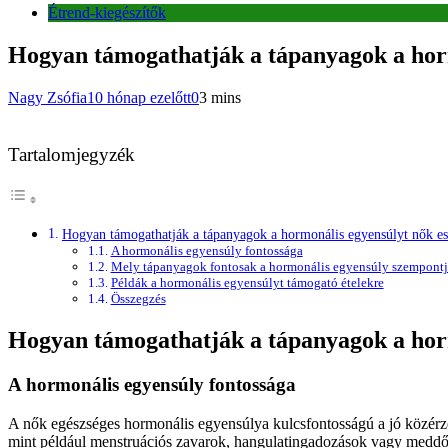
Étrend-kiegészítők
Hogyan támogathatják a tápanyagok a hor
Nagy Zsófia
10 hónap ezelőtt
0
3 mins
Tartalomjegyzék
Hogyan támogathatják a tápanyagok a hormonális egyensúlyt nők es
A hormonális egyensúly fontossága
Mely tápanyagok fontosak a hormonális egyensúly szempontj
Példák a hormonális egyensúlyt támogató ételekre
Összegzés
Hogyan támogathatják a tápanyagok a hor
A hormonális egyensúly fontossága
A nők egészséges hormonális egyensúlya kulcsfontosságú a jó közérze
mint például menstruációs zavarok, hangulatingadozások vagy meddőség